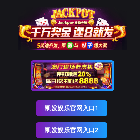
企业动态
业务
BEVICTOR伟德官网
体育bevictor
公司简介
愿景及使命
发展历程
企业动态
最新动态
业务动态
资