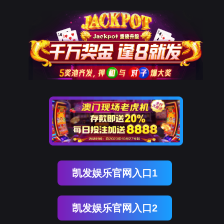
凯发娱乐官网入口1
凯发娱乐官网入口2